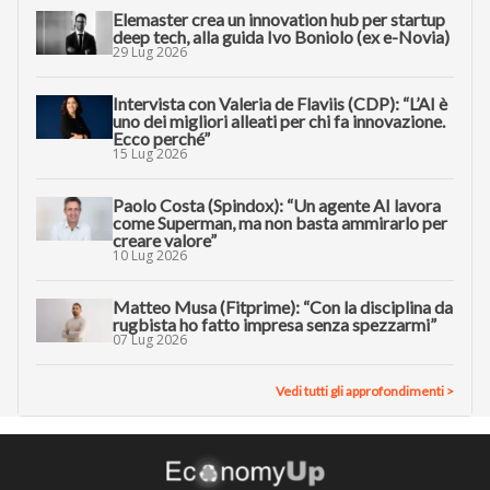
Elemaster crea un innovation hub per startup
deep tech, alla guida Ivo Boniolo (ex e-Novia)
29 Lug 2026
Intervista con Valeria de Flaviis (CDP): “L’AI è
uno dei migliori alleati per chi fa innovazione.
Ecco perché”
15 Lug 2026
Paolo Costa (Spindox): “Un agente AI lavora
come Superman, ma non basta ammirarlo per
creare valore”
10 Lug 2026
Matteo Musa (Fitprime): “Con la disciplina da
rugbista ho fatto impresa senza spezzarmi”
07 Lug 2026
Vedi tutti gli approfondimenti >