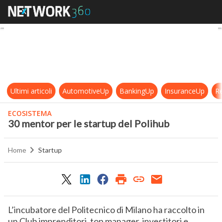
30 mentor per le startup del Polih
Ultimi articoli
AutomotiveUp
BankingUp
InsuranceUp
Re
ECOSISTEMA
30 mentor per le startup del Polihub
Home
Startup
L’incubatore del Politecnico di Milano ha raccolto in
un Club imprenditori, top manager, investitori e