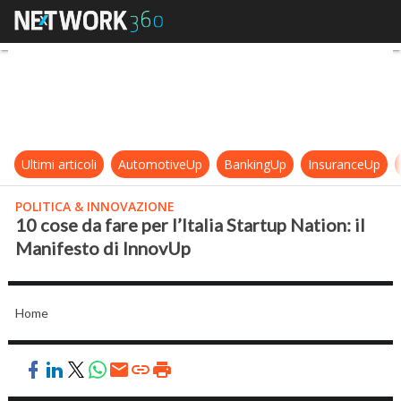
10 cose da fare per l’Italia Startup
Ultimi articoli
AutomotiveUp
BankingUp
InsuranceUp
POLITICA & INNOVAZIONE
10 cose da fare per l’Italia Startup Nation: il
Manifesto di InnovUp
Home