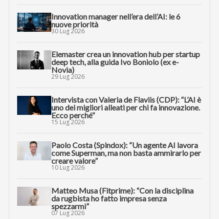
Innovation manager nell’era dell’AI: le 6
nuove priorità
30 Lug 2026
Elemaster crea un innovation hub per startup
deep tech, alla guida Ivo Boniolo (ex e-
Novia)
29 Lug 2026
Intervista con Valeria de Flaviis (CDP): “L’AI è
uno dei migliori alleati per chi fa innovazione.
Ecco perché”
15 Lug 2026
Paolo Costa (Spindox): “Un agente AI lavora
come Superman, ma non basta ammirarlo per
creare valore”
10 Lug 2026
Matteo Musa (Fitprime): “Con la disciplina
da rugbista ho fatto impresa senza
spezzarmi”
07 Lug 2026