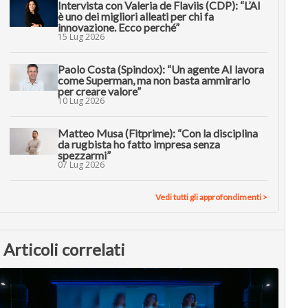
Intervista con Valeria de Flaviis (CDP): “L’AI
è uno dei migliori alleati per chi fa
innovazione. Ecco perché”
15 Lug 2026
Paolo Costa (Spindox): “Un agente AI lavora
come Superman, ma non basta ammirarlo
per creare valore”
10 Lug 2026
Matteo Musa (Fitprime): “Con la disciplina
da rugbista ho fatto impresa senza
spezzarmi”
07 Lug 2026
Vedi tutti gli approfondimenti >
Articoli correlati