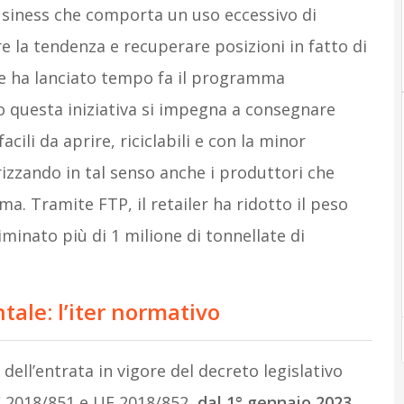
usiness che comporta un uso eccessivo di
re la tendenza e recuperare posizioni in fatto di
ce ha lanciato tempo fa il programma
so questa iniziativa si impegna a consegnare
acili da aprire, riciclabili e con la minor
rizzando in tal senso anche i produttori che
ma. Tramite FTP, il retailer ha ridotto il peso
iminato più di 1 milione di tonnellate di
tale: l’iter normativo
ell’entrata in vigore del decreto legislativo
E 2018/851 e UE 2018/852,
dal 1° gennaio 2023