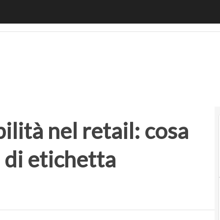
tà nel retail: cosa cambia con l’obbligo di etichetta ambien
lità nel retail: cosa
 di etichetta