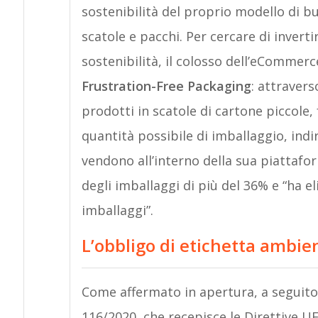
sostenibilità del proprio modello di b
scatole e pacchi. Per cercare di inverti
sostenibilità, il colosso dell’eCommer
Frustration-Free Packaging
: attraver
prodotti in scatole di cartone piccole, f
quantità possibile di imballaggio, indi
vendono all’interno della sua piattafor
degli imballaggi di più del 36% e “ha el
imballaggi”.
L’obbligo di etichetta ambien
Come affermato in apertura, a seguito d
116/2020, che recepisce le Direttive U