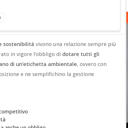
i
 sostenibilità
vivono una relazione sempre più
rato in vigore l’obbligo di
dotare tutti gli
iano di un’etichetta ambientale
, ovvero con
sizione e ne semplifichino la gestione
competitivo
ità
ma anche un obbligo