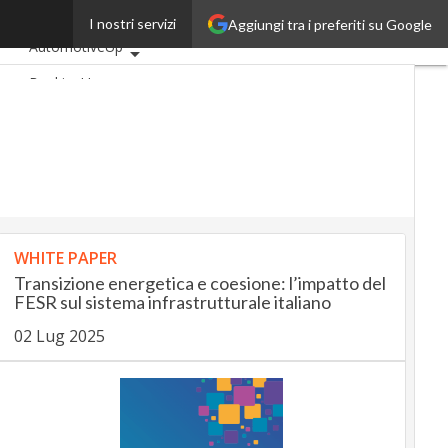
tale
I nostri servizi
Aggiungi tra i preferiti su Google
Ultimi articoli
AutomotiveUp
BankingUp
InsuranceUp
RetailUp
SmartMobilityUp
Proptech
Startup
WHITE PAPER
Transizione energetica e coesione: l’impatto del
FESR sul sistema infrastrutturale italiano
02 Lug 2025