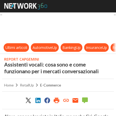
Assistenti vocali: cosa sono e com
Ultimi articoli
AutomotiveUp
BankingUp
InsuranceUp
Re
REPORT CAPGEMINI
Assistenti vocali: cosa sono e come
funzionano per i mercati conversazionali
Home
RetailUp
E-Commerce