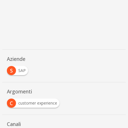
Aziende
S
SAP
Argomenti
C
customer experience
Canali