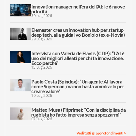
Innovation manager nell’era dell’AI: le 6 nuove
priorità
30 Lug 2026
Elemaster crea un innovation hub per startup
deep tech, alla guida Ivo Boniolo (ex e-Novia)
29 Lug 2026
Intervista con Valeria de Flaviis (CDP): “L’AI è
uno dei migliori alleati per chi fa innovazione.
Ecco perché”
15 Lug 2026
Paolo Costa (Spindox): “Un agente AI lavora
come Superman, ma non basta ammirarlo per
creare valore”
10 Lug 2026
Matteo Musa (Fitprime): “Con la disciplina da
rugbista ho fatto impresa senza spezzarmi”
07 Lug 2026
Vedi tutti gli approfondimenti >