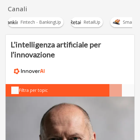
Canali
tech - BankingUp
RetailUp
Smart Payment
L’intelligenza artificiale per
l’innovazione
Filtra per topic