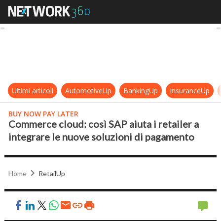
Commerce cloud: così SAP aiuta i r
Ultimi articoli
AutomotiveUp
BankingUp
InsuranceUp
BUY NOW PAY LATER
Commerce cloud: così SAP aiuta i retailer a
integrare le nuove soluzioni di pagamento
Home
RetailUp