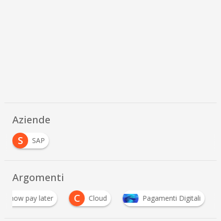
Aziende
S
SAP
Argomenti
C
uy now pay later
Cloud
Pagamenti Digitali