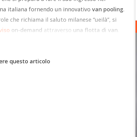
na italiana fornendo un innovativo
van pooling
.
role che richiama il saluto milanese “ueilà”, si
viso
on-demand
attraverso
una flotta di van
.
ere questo articolo