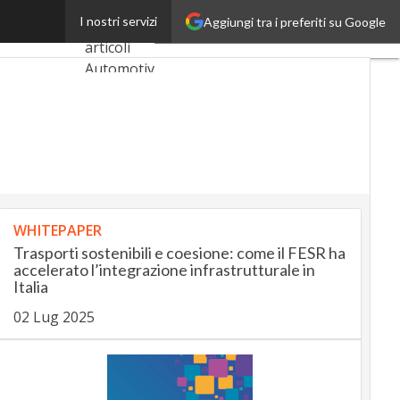
ulari di NExT
I nostri servizi
Aggiungi tra i preferiti su Google
Ultimi
articoli
AutomotiveUp
BankingUp
InsuranceUp
RetailUp
WHITEPAPER
SmartMobilityUp
Trasporti sostenibili e coesione: come il FESR ha
accelerato l’integrazione infrastrutturale in
Italia
Proptech
02 Lug 2025
Startup