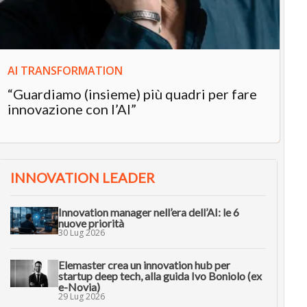
in
AI TRANSFORMATION
“Guardiamo (insieme) più quadri per fare
innovazione con l’AI”
INNOVATION LEADER
Innovation manager nell’era dell’AI: le 6
nuove priorità
30 Lug 2026
Elemaster crea un innovation hub per
startup deep tech, alla guida Ivo Boniolo (ex
e-Novia)
29 Lug 2026