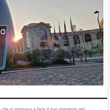
S
startu
Mobility on Demand
che si prepara a fare il suo ingresso nel