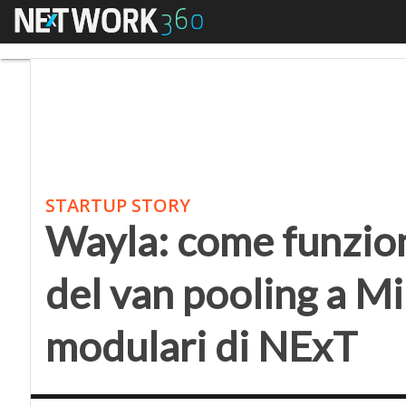
Menu
Wayla: come funziona l
STARTUP STORY
Wayla: come funzion
del van pooling a Mi
modulari di NExT