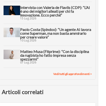
Intervista con Valeria de Flaviis (CDP): “L’AI
è uno dei migliori alleati per chi fa
innovazione. Ecco perché”
15 Lug 2026
Paolo Costa (Spindox): “Un agente AI lavora
come Superman, ma non basta ammirarlo
per creare valore”
10 Lug 2026
Matteo Musa (Fitprime): “Con la disciplina
da rugbista ho fatto impresa senza
spezzarmi”
07 Lug 2026
Vedi tutti gli approfondimenti >
Articoli correlati