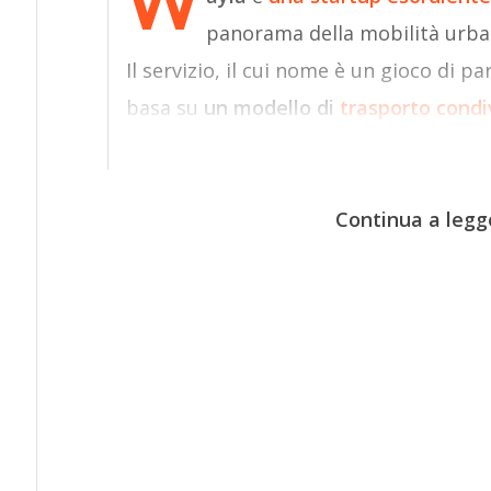
W
panorama della mobilità urba
Il servizio, il cui nome è un gioco di pa
basa su
un modello di
trasporto condi
Continua a legg