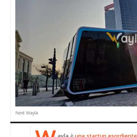
Next Wayla
ayla
è
una startup esordiente