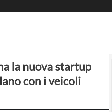
a nuova startup del van pooling a Milano con i veicoli mod
a la nuova startup
lano con i veicoli