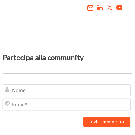
email
Partecipa alla community
N
Em