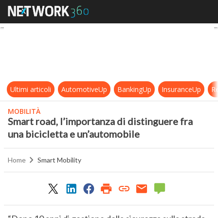
Smart road, l’importanza di disting
Ultimi articoli
AutomotiveUp
BankingUp
InsuranceUp
Re
MOBILITÀ
Smart road, l’importanza di distinguere fra
una bicicletta e un’automobile
Home
Smart Mobility