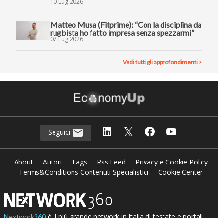
10 Lug 2026
Matteo Musa (Fitprime): “Con la disciplina da
rugbista ho fatto impresa senza spezzarmi”
07 Lug 2026
Vedi tutti gli approfondimenti >
Seguici
About
Autori
Tags
Rss Feed
Privacy e Cookie Policy
Terms&Conditions Contenuti Specialistici
Cookie Center
è il più grande network in Italia di testate e portali
Nextwork360