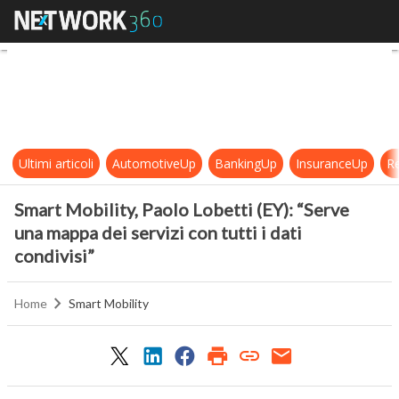
Smart Mobility, Paolo Lobetti (EY): 
Ultimi articoli
AutomotiveUp
BankingUp
InsuranceUp
Re
Smart Mobility, Paolo Lobetti (EY): “Serve
una mappa dei servizi con tutti i dati
condivisi”
Home
Smart Mobility