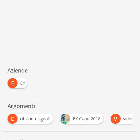
Aziende
E
EY
Argomenti
C
V
città intelligenti
EY Capri 2018
video