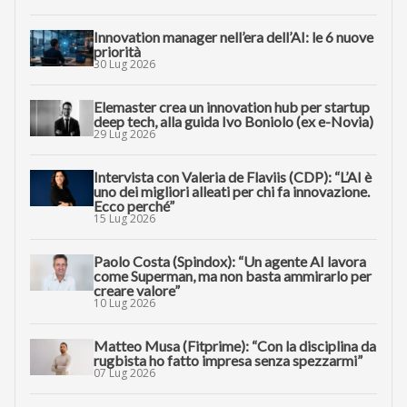
Innovation manager nell’era dell’AI: le 6 nuove
priorità
30 Lug 2026
Elemaster crea un innovation hub per startup
deep tech, alla guida Ivo Boniolo (ex e-Novia)
29 Lug 2026
Intervista con Valeria de Flaviis (CDP): “L’AI è
uno dei migliori alleati per chi fa innovazione.
Ecco perché”
15 Lug 2026
Paolo Costa (Spindox): “Un agente AI lavora
come Superman, ma non basta ammirarlo per
creare valore”
10 Lug 2026
Matteo Musa (Fitprime): “Con la disciplina da
rugbista ho fatto impresa senza spezzarmi”
07 Lug 2026