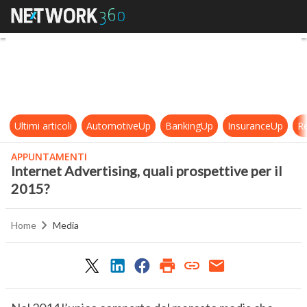
Internet Advertising, quali prospet
Ultimi articoli
AutomotiveUp
BankingUp
InsuranceUp
Re
APPUNTAMENTI
Internet Advertising, quali prospettive per il
2015?
Home
Media