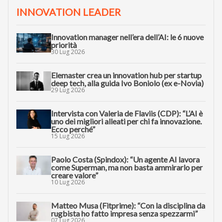
INNOVATION LEADER
Innovation manager nell’era dell’AI: le 6 nuove
priorità
30 Lug 2026
Elemaster crea un innovation hub per startup
deep tech, alla guida Ivo Boniolo (ex e-Novia)
29 Lug 2026
Intervista con Valeria de Flaviis (CDP): “L’AI è
uno dei migliori alleati per chi fa innovazione.
Ecco perché”
15 Lug 2026
Paolo Costa (Spindox): “Un agente AI lavora
come Superman, ma non basta ammirarlo per
creare valore”
10 Lug 2026
Matteo Musa (Fitprime): “Con la disciplina da
rugbista ho fatto impresa senza spezzarmi”
07 Lug 2026