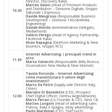
Director, Discovery Italia)
Matteo Gelati
(Head of Premium Products
and Distribution – Divisione Digitale, Gruppo
10.30
Editoriale L’Espresso)
Davide Meogrossi
(Responsabile Business
Development – Divisione Telco&Media,
Engineering)
Davide Mondo
(Amministratore Delegato,
Mediamond)
Valerio Perego
(Head of Agency Partnership,
Facebook Italia)
Alceo Rapagna
(Direttore Marketing & New
Business, Gruppo RCS)
Internet Advertising: i principali trend in
atto
11.45
Marta Valsecchi
(Responsabile della Ricerca,
Osservatorio New Media & New Internet)
Tavola Rotonda – Internet Advertising:
come massimizzare il valore degli
investimenti?
Marco De Patre
(Supply-side Director Italy,
Criteo)
Mariano Di Benedetto
(CEO, iProspect
12.00
Chief Digital Officer, Dentsu AegisNetwork)
Marco Ferrari
(Co-Founder & CEO, Next 14)
Matteo Longoni
(Head of advertising sales
Francia, Italia e Spagna, eBay advertising)
Paolo Mardegan
(CEO, DigiTouch)