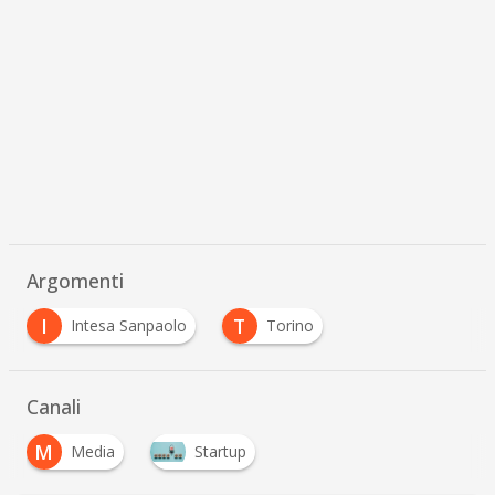
Argomenti
I
T
Intesa Sanpaolo
Torino
Canali
M
Media
Startup