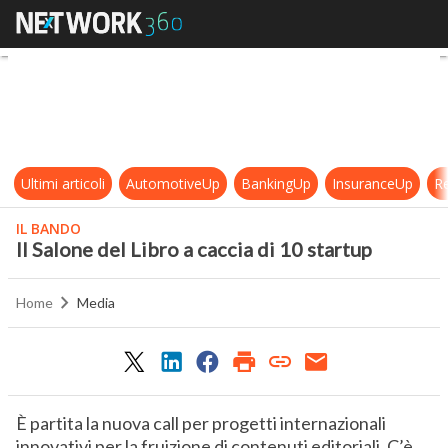
Il Salone del Libro a caccia di 10 st
Ultimi articoli
AutomotiveUp
BankingUp
InsuranceUp
Re
IL BANDO
Il Salone del Libro a caccia di 10 startup
Home
Media
È partita la nuova call per progetti internazionali
innovativi per la fruizione di contenuti editoriali. C’è