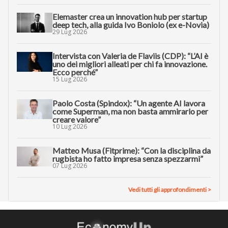
Elemaster crea un innovation hub per startup
deep tech, alla guida Ivo Boniolo (ex e-Novia)
29 Lug 2026
Intervista con Valeria de Flaviis (CDP): “L’AI è
uno dei migliori alleati per chi fa innovazione.
Ecco perché”
15 Lug 2026
Paolo Costa (Spindox): “Un agente AI lavora
come Superman, ma non basta ammirarlo per
creare valore”
10 Lug 2026
Matteo Musa (Fitprime): “Con la disciplina da
rugbista ho fatto impresa senza spezzarmi”
07 Lug 2026
Vedi tutti gli approfondimenti >