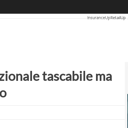
nale tascabile ma fa shopping all’estero
Ultimi articoli
Automot
InsuranceUp
RetailUp
Proptech
Startup
zionale tascabile ma
ro