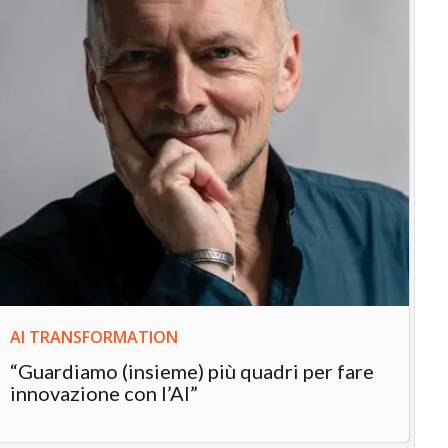
IN
In
“L
in
AI TRANSFORMATION
“Guardiamo (insieme) più quadri per fare
innovazione con l’AI”