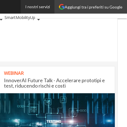
I nostri servizi
Aggiungi tra i preferiti su Google
iveUp
BankingUp
SmartMobilityUp
WEBINAR
InnoverAI Future Talk - Accelerare prototipi e
test, riducendo rischi e costi