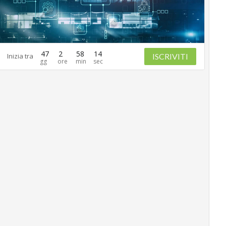
47
2
58
13
ISCRIVITI
Inizia tra