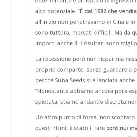
determinante è arrivata dall’ingresso i
alto potenziale. “
È dal 1986 che vendia
all’inizio non penetravamo in Cina e in
sono tuttora, mercati difficili. Ma da 
imporci anche lì, i risultati sono miglio
La recessione però non risparmia nessu
proprio comparto, senza guardare a pos
perché Suba Seeds si è lanciata anche 
“Nonostante abbiamo ancora poca espe
spietata, stiamo andando discretament
Un altro punto di forza, non scontato 
questi ritmi, è stato il fare
continui in