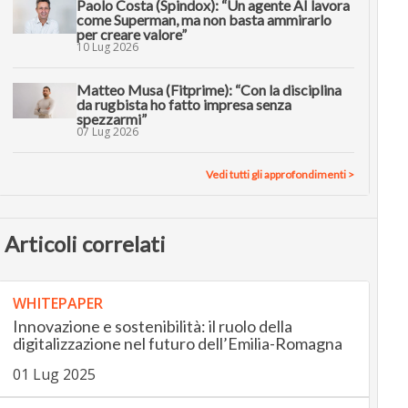
Paolo Costa (Spindox): “Un agente AI lavora
come Superman, ma non basta ammirarlo
per creare valore”
10 Lug 2026
Matteo Musa (Fitprime): “Con la disciplina
da rugbista ho fatto impresa senza
spezzarmi”
07 Lug 2026
Vedi tutti gli approfondimenti >
Articoli correlati
WHITEPAPER
Innovazione e sostenibilità: il ruolo della
digitalizzazione nel futuro dell’Emilia-Romagna
01 Lug 2025