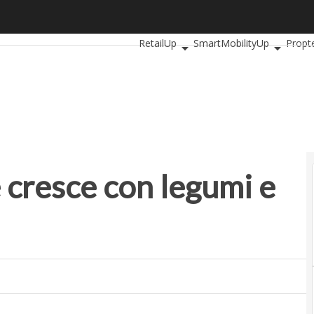
resce con legumi e cereali
Ultimi articoli
AutomotiveUp
Bankin
RetailUp
SmartMobilityUp
Propt
 cresce con legumi e