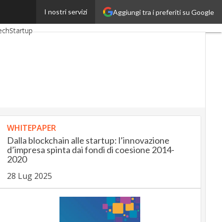
I nostri servizi
Aggiungi tra i preferiti su Google
gUp
InsuranceUp
ech
Startup
WHITEPAPER
Dalla blockchain alle startup: l’innovazione
d’impresa spinta dai fondi di coesione 2014-
2020
28 Lug 2025