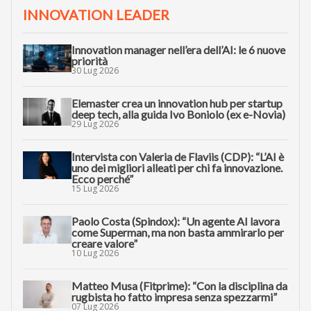
INNOVATION LEADER
Innovation manager nell’era dell’AI: le 6 nuove
priorità
30 Lug 2026
Elemaster crea un innovation hub per startup
deep tech, alla guida Ivo Boniolo (ex e-Novia)
29 Lug 2026
Intervista con Valeria de Flaviis (CDP): “L’AI è
uno dei migliori alleati per chi fa innovazione.
Ecco perché”
15 Lug 2026
Paolo Costa (Spindox): “Un agente AI lavora
come Superman, ma non basta ammirarlo per
creare valore”
10 Lug 2026
Matteo Musa (Fitprime): “Con la disciplina da
rugbista ho fatto impresa senza spezzarmi”
07 Lug 2026