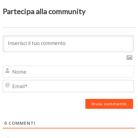
Partecipa alla community
N
Em
0
COMMENTI