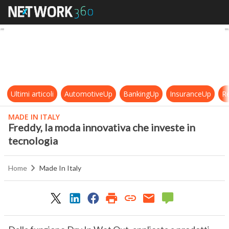
Freddy, la moda innovativa che inv
Ultimi articoli
AutomotiveUp
BankingUp
InsuranceUp
Re
MADE IN ITALY
Freddy, la moda innovativa che investe in
tecnologia
Home
Made In Italy