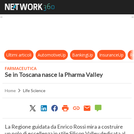
Se in Toscana nasce la Pharma Vall
Ultimi articoli
AutomotiveUp
BankingUp
InsuranceUp
Re
FARMACEUTICA
Se in Toscana nasce la Pharma Valley
Home
Life Science
La Regione guidata da Enrico Rossi mira a costruire
un polo di eccellenza in stile Silicon Valley dedicata al