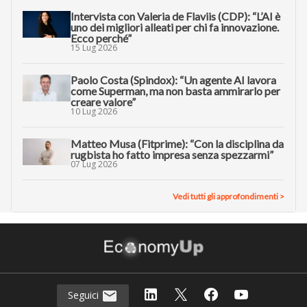
Intervista con Valeria de Flaviis (CDP): “L’AI è
uno dei migliori alleati per chi fa innovazione.
Ecco perché”
15 Lug 2026
Paolo Costa (Spindox): “Un agente AI lavora
come Superman, ma non basta ammirarlo per
creare valore”
10 Lug 2026
Matteo Musa (Fitprime): “Con la disciplina da
rugbista ho fatto impresa senza spezzarmi”
07 Lug 2026
Vedi tutti gli approfondimenti >
Seguici