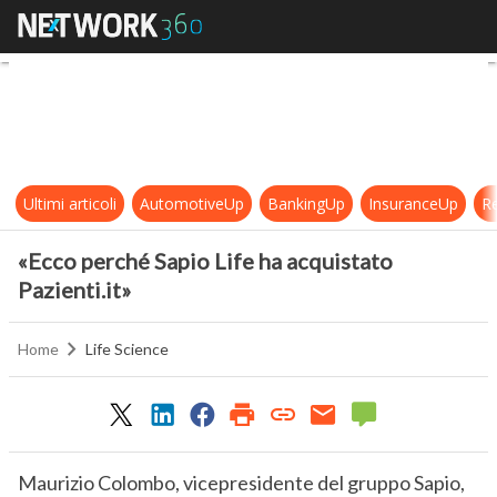
«Ecco perché Sapio Life ha acquista
Ultimi articoli
AutomotiveUp
BankingUp
InsuranceUp
Re
«Ecco perché Sapio Life ha acquistato
Pazienti.it»
Home
Life Science
Maurizio Colombo, vicepresidente del gruppo Sapio,