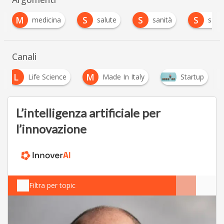
M
S
S
S
medicina
salute
sanità
sapio
…
Canali
L
M
Life Science
Made In Italy
Startup
L’intelligenza artificiale per
l’innovazione
Filtra per topic