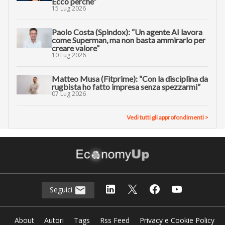
Ecco perché”
15 Lug 2026
Paolo Costa (Spindox): “Un agente AI lavora
come Superman, ma non basta ammirarlo per
creare valore”
10 Lug 2026
Matteo Musa (Fitprime): “Con la disciplina da
rugbista ho fatto impresa senza spezzarmi”
07 Lug 2026
Vedi tutti gli approfondimenti >
Seguici
About
Autori
Tags
Rss Feed
Privacy e Cookie Policy