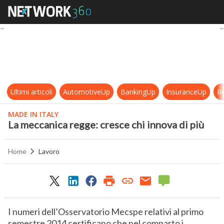
La meccanica regge: cresce chi inn
Ultimi articoli
AutomotiveUp
BankingUp
InsuranceUp
Re
MADE IN ITALY
La meccanica regge: cresce chi innova di più
Home
Lavoro
I numeri dell’Osservatorio Mecspe relativi al primo
semestre 2014 certificano che nel comparto i