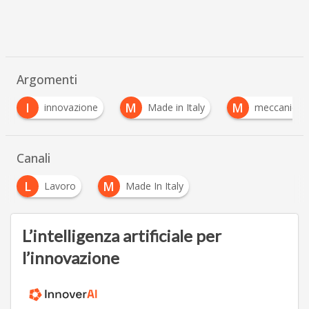
Argomenti
I
M
M
innovazione
Made in Italy
meccanica
…
Canali
L
M
Lavoro
Made In Italy
L’intelligenza artificiale per
l’innovazione