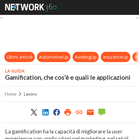
Gamification, che cos’è e quali le a
Ultimi articoli
AutomotiveUp
BankingUp
InsuranceUp
Re
LA GUIDA
Gamification, che cos’è e quali le applicazioni
Home
Lavoro
La gamification ha la capacità di migliorare la user
experience con applicazioni nel marketing, nel retail,