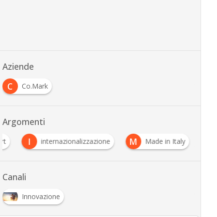
Aziende
C
Co.Mark
Argomenti
I
M
rt
internazionalizzazione
Made in Italy
Canali
Innovazione