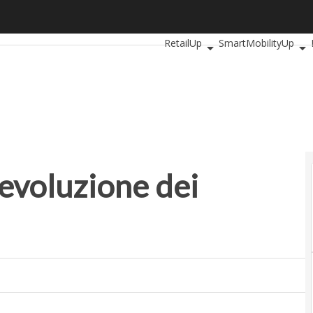
luzione dei mercati e criticità
Ultimi articoli
AutomotiveUp
B
RetailUp
SmartMobilityUp
evoluzione dei