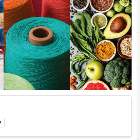
E
expo
i