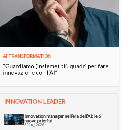
IN
In
“L
in
AI TRANSFORMATION
“Guardiamo (insieme) più quadri per fare
innovazione con l’AI”
INNOVATION LEADER
Innovation manager nell’era dell’AI: le 6
nuove priorità
30 Lug 2026