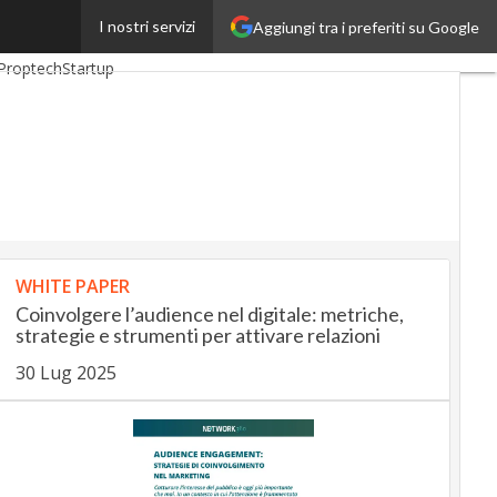
I nostri servizi
Aggiungi tra i preferiti su Google
ankingUp
InsuranceUp
Proptech
Startup
WHITE PAPER
Coinvolgere l’audience nel digitale: metriche,
strategie e strumenti per attivare relazioni
30 Lug 2025