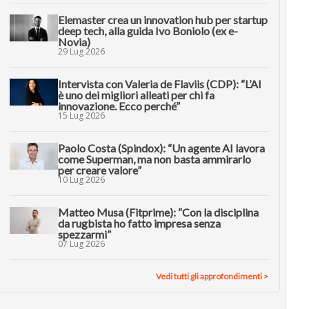
Elemaster crea un innovation hub per startup
deep tech, alla guida Ivo Boniolo (ex e-
Novia)
29 Lug 2026
Intervista con Valeria de Flaviis (CDP): “L’AI
è uno dei migliori alleati per chi fa
innovazione. Ecco perché”
15 Lug 2026
Paolo Costa (Spindox): “Un agente AI lavora
come Superman, ma non basta ammirarlo
per creare valore”
10 Lug 2026
Matteo Musa (Fitprime): “Con la disciplina
da rugbista ho fatto impresa senza
spezzarmi”
07 Lug 2026
Vedi tutti gli approfondimenti >