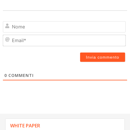
N
Em
0
COMMENTI
WHITE PAPER