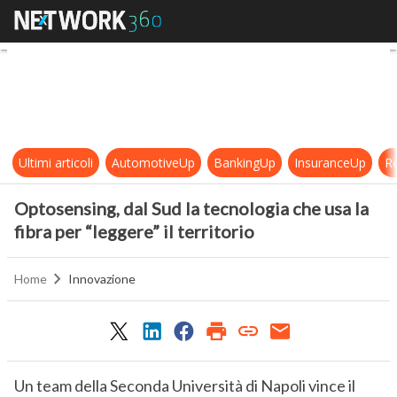
Optosensing, dal Sud la tecnologia c
Ultimi articoli
AutomotiveUp
BankingUp
InsuranceUp
Re
Optosensing, dal Sud la tecnologia che usa la
fibra per “leggere” il territorio
Home
Innovazione
Un team della Seconda Università di Napoli vince il