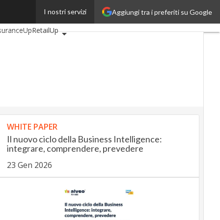
I nostri servizi
Aggiungi tra i preferiti su Google
omotiveUp
suranceUp
RetailUp
Proptech
Startup
WHITE PAPER
Il nuovo ciclo della Business Intelligence:
integrare, comprendere, prevedere
23 Gen 2026