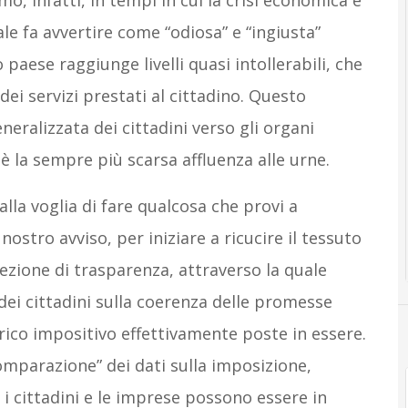
o, infatti, in tempi in cui la crisi economica e
le fa avvertire come “odiosa” e “ingiusta”
 paese raggiunge livelli quasi intollerabili, che
dei servizi prestati al cittadino. Questo
neralizzata dei cittadini verso gli organi
 è la sempre più scarsa affluenza alle urne.
lla voglia di fare qualcosa che provi a
ostro avviso, per iniziare a ricucire il tessuto
ezione di trasparenza, attraverso la quale
 dei cittadini sulla coerenza delle promesse
carico impositivo effettivamente poste in essere.
omparazione” dei dati sulla imposizione,
, i cittadini e le imprese possono essere in