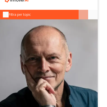
Filtra per topic
IN
In
“L
in