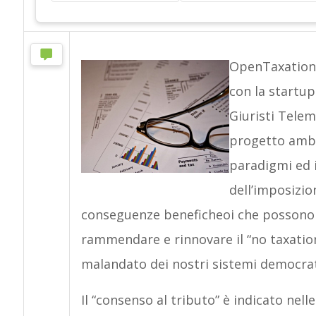
OpenTaxation –
con la startup
Giuristi Telem
progetto ambiz
paradigmi ed i
dell’imposizion
conseguenze beneficheoi che possono s
rammendare e rinnovare il “no taxation
malandato dei nostri sistemi democrat
Il “consenso al tributo” è indicato nel