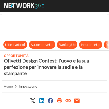
Olivetti Design Contest: l’uovo e l
Ultimi articoli
AutomotiveUp
BankingUp
InsuranceUp
Re
OPPORTUNITÀ
Olivetti Design Contest: l’uovo e la sua
perfezione per innovare la sedia e la
stampante
Home
Innovazione