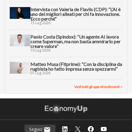
Intervista con Valeria de Flaviis (CDP): “L’AI è
uno dei migliori alleati per chi fa innovazione.
Ecco perché”
15 Lug 2026
Paolo Costa (Spindox): “Un agente AI lavora
come Superman, ma non basta ammirarlo per
creare valore”
10 Lug 2026
Matteo Musa (Fitprime): “Con la disciplina da
rugbista ho fatto impresa senza spezzarmi”
07 Lug 2026
Vedi tutti gli approfondimenti >
Seguici