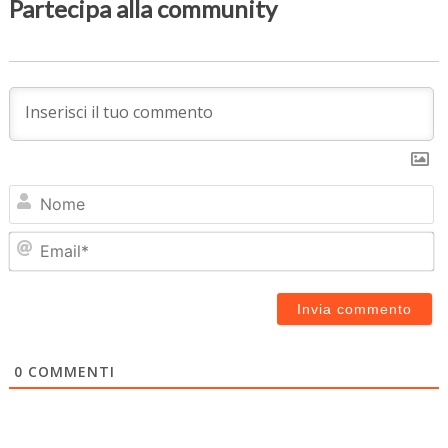
Partecipa alla community
N
Em
0
COMMENTI