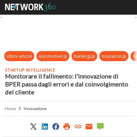
Monitorare il fallimento: l’innovaz
Ultimi articoli
AutomotiveUp
BankingUp
InsuranceUp
Re
STARTUP INTELLIGENCE
Monitorare il fallimento: l’innovazione di
BPER passa dagli errori e dal coinvolgimento
del cliente
Home
Innovazione