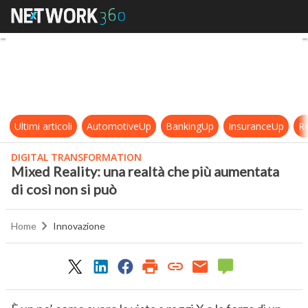
Mixed Reality: una realtà che più a
Ultimi articoli
AutomotiveUp
BankingUp
InsuranceUp
Re
DIGITAL TRANSFORMATION
Mixed Reality: una realtà che più aumentata
di così non si può
Home
Innovazione