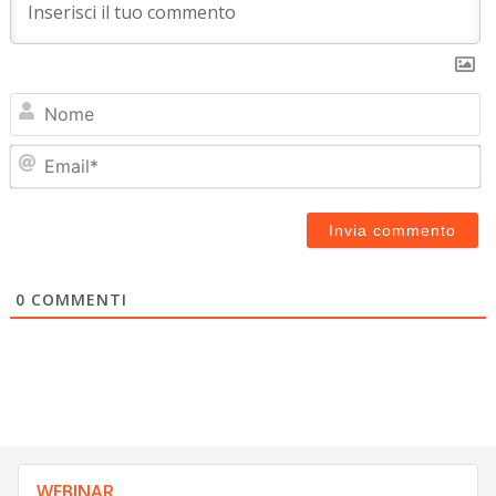
N
Em
0
COMMENTI
WEBINAR