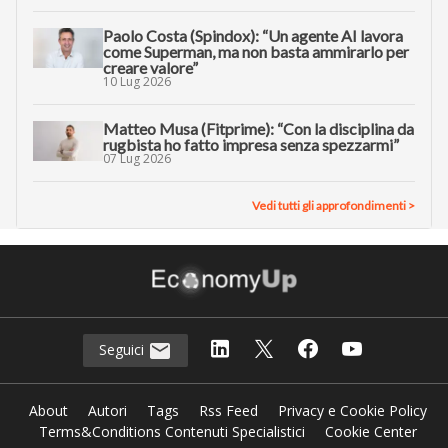
Paolo Costa (Spindox): “Un agente AI lavora
come Superman, ma non basta ammirarlo per
creare valore”
10 Lug 2026
Matteo Musa (Fitprime): “Con la disciplina da
rugbista ho fatto impresa senza spezzarmi”
07 Lug 2026
Vedi tutti gli approfondimenti >
Seguici
About
Autori
Tags
Rss Feed
Privacy e Cookie Policy
Terms&Conditions Contenuti Specialistici
Cookie Center