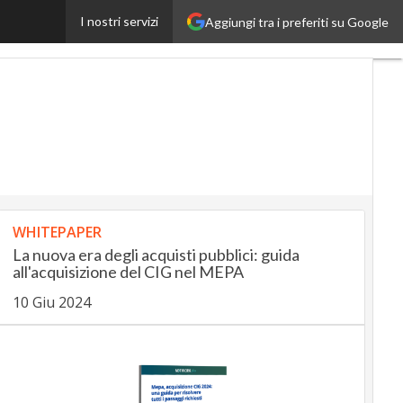
I nostri servizi
Aggiungi tra i preferiti su Google
InsuranceUp
RetailUp
WHITEPAPER
La nuova era degli acquisti pubblici: guida
all'acquisizione del CIG nel MEPA
10 Giu 2024