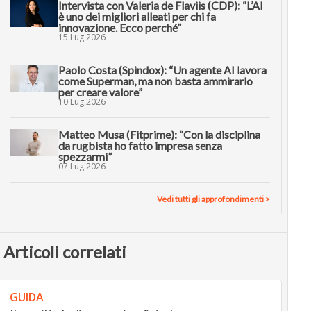
Intervista con Valeria de Flaviis (CDP): “L’AI
è uno dei migliori alleati per chi fa
innovazione. Ecco perché”
15 Lug 2026
Paolo Costa (Spindox): “Un agente AI lavora
come Superman, ma non basta ammirarlo
per creare valore”
10 Lug 2026
Matteo Musa (Fitprime): “Con la disciplina
da rugbista ho fatto impresa senza
spezzarmi”
07 Lug 2026
Vedi tutti gli approfondimenti >
Articoli correlati
GUIDA