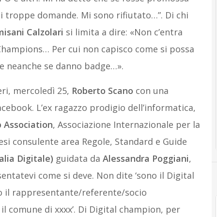
i troppe domande. Mi sono rifiutato…”. Di chi
isani
Calzolari
si limita a dire: «Non c’entra
al Champions… Per cui non capisco come si possa
 se neanche se danno badge…».
eri, mercoledì 25,
Roberto Scano
con una
acebook. L’ex ragazzo prodigio dell’informatica,
 Association
, Associazione Internazionale per la
esi consulente area Regole, Standard e Guide
alia Digitale)
guidata da
Alessandra Poggiani
,
entatevi come si deve. Non dite ‘sono il Digital
 il rappresentante/referente/socio
il comune di xxxx’. Di Digital champion, per