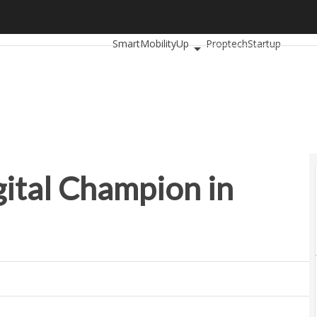
al Champion in Italia?
Ultimi articoli
AutomotiveUp
BankingUp
SmartMobilityUp
Proptech
Startup
gital Champion in