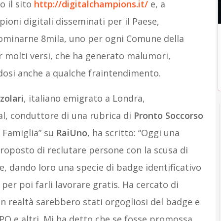
 il sito
http://digitalchampions.it/
e, a
oni digitali disseminati per il Paese,
 nominarne 8mila, uno per ogni Comune della
 molti versi, che ha generato malumori,
dosi anche a qualche fraintendimento.
zolari
, italiano emigrato a Londra,
al, conduttore di una rubrica di
Pronto Soccorso
 Famiglia” su
RaiUno
, ha scritto: “Oggi una
roposto di reclutare persone con la scusa di
le, dando loro una specie di badge identificativo
 per poi farli lavorare gratis. Ha cercato di
in realtà sarebbero stati orgogliosi del badge e
PO e altri. Mi ha detto che se fosse promossa