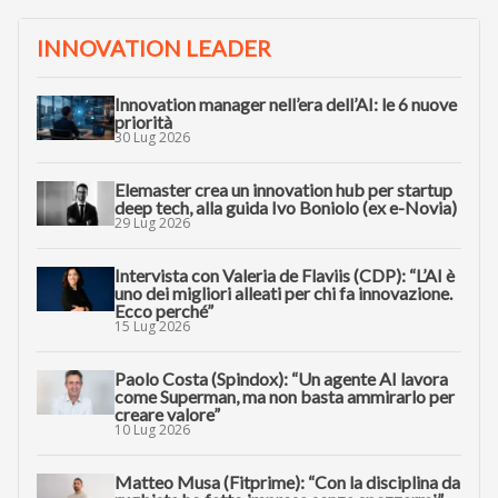
INNOVATION LEADER
Innovation manager nell’era dell’AI: le 6 nuove
priorità
30 Lug 2026
Elemaster crea un innovation hub per startup
deep tech, alla guida Ivo Boniolo (ex e-Novia)
29 Lug 2026
Intervista con Valeria de Flaviis (CDP): “L’AI è
uno dei migliori alleati per chi fa innovazione.
Ecco perché”
15 Lug 2026
Paolo Costa (Spindox): “Un agente AI lavora
come Superman, ma non basta ammirarlo per
creare valore”
10 Lug 2026
Matteo Musa (Fitprime): “Con la disciplina da