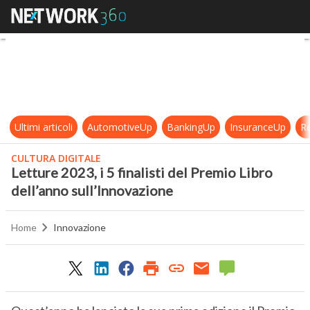
Letture 2023, i 5 finalisti del Prem
Ultimi articoli
AutomotiveUp
BankingUp
InsuranceUp
Re
CULTURA DIGITALE
Letture 2023, i 5 finalisti del Premio Libro
dell’anno sull’Innovazione
Home
Innovazione