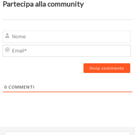
Partecipa alla community
N
Em
0
COMMENTI