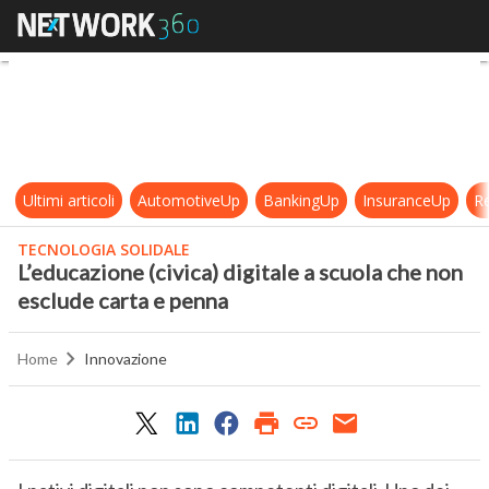
L’educazione (civica) digitale a sc
Ultimi articoli
AutomotiveUp
BankingUp
InsuranceUp
Re
TECNOLOGIA SOLIDALE
L’educazione (civica) digitale a scuola che non
esclude carta e penna
Home
Innovazione