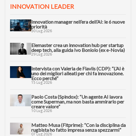
INNOVATION LEADER
Innovation manager nell’era dell’AI: le 6 nuove
priorità
30 Lug 2026
Elemaster crea un innovation hub per startup
deep tech, alla guida Ivo Boniolo (ex e-Novia)
29 Lug 2026
Intervista con Valeria de Flaviis (CDP): “L’AI è
uno dei migliori alleati per chi fa innovazione.
Ecco perché”
15 Lug 2026
Paolo Costa (Spindox): “Un agente AI lavora
come Superman, ma non basta ammirarlo per
creare valore”
10 Lug 2026
Matteo Musa (Fitprime): “Con la disciplina da
rugbista ho fatto impresa senza spezzarmi”
07 Lug 2026