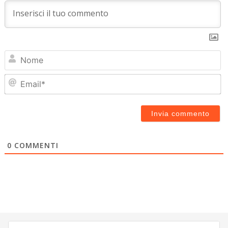
N
Em
0
COMMENTI