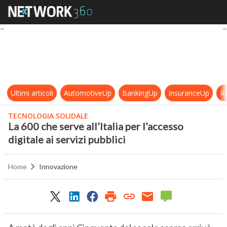
La 600 che serve all’Italia per l’acce
Ultimi articoli
AutomotiveUp
BankingUp
InsuranceUp
Re
TECNOLOGIA SOLIDALE
La 600 che serve all’Italia per l’accesso
digitale ai servizi pubblici
Home
Innovazione