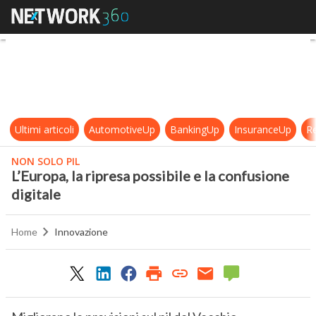
L’Europa, la ripresa possibile e la 
Ultimi articoli
AutomotiveUp
BankingUp
InsuranceUp
Re
NON SOLO PIL
L’Europa, la ripresa possibile e la confusione
digitale
Home
Innovazione