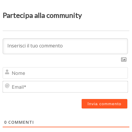
Partecipa alla community
N
Em
0
COMMENTI