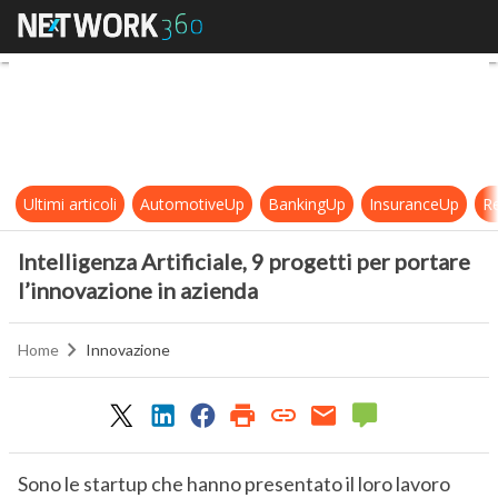
Intelligenza Artificiale, 9 progetti
Ultimi articoli
AutomotiveUp
BankingUp
InsuranceUp
Re
Intelligenza Artificiale, 9 progetti per portare
l’innovazione in azienda
Home
Innovazione
Sono le startup che hanno presentato il loro lavoro