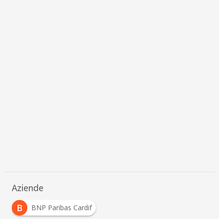
Aziende
B
BNP Paribas Cardif