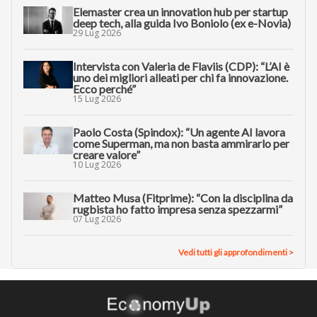
Elemaster crea un innovation hub per startup
deep tech, alla guida Ivo Boniolo (ex e-Novia)
29 Lug 2026
Intervista con Valeria de Flaviis (CDP): “L’AI è
uno dei migliori alleati per chi fa innovazione.
Ecco perché”
15 Lug 2026
Paolo Costa (Spindox): “Un agente AI lavora
come Superman, ma non basta ammirarlo per
creare valore”
10 Lug 2026
Matteo Musa (Fitprime): “Con la disciplina da
rugbista ho fatto impresa senza spezzarmi”
07 Lug 2026
Vedi tutti gli approfondimenti >