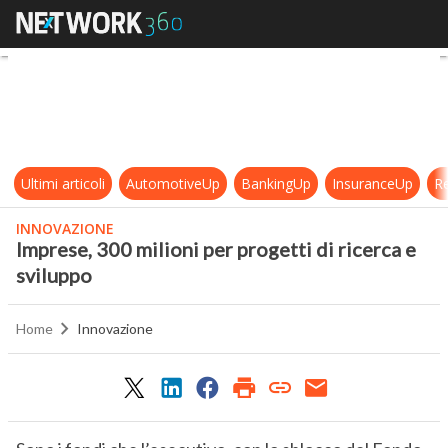
Imprese, 300 milioni per progetti di
Ultimi articoli
AutomotiveUp
BankingUp
InsuranceUp
Re
INNOVAZIONE
Imprese, 300 milioni per progetti di ricerca e
sviluppo
Home
Innovazione