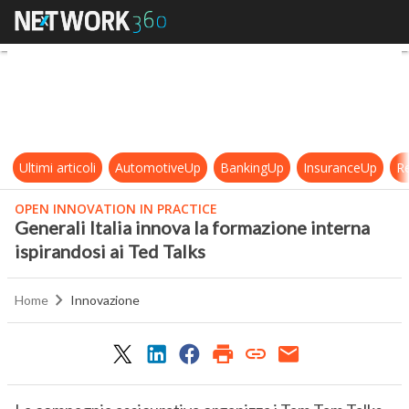
Generali Italia innova la formazione
Ultimi articoli
AutomotiveUp
BankingUp
InsuranceUp
Re
OPEN INNOVATION IN PRACTICE
Generali Italia innova la formazione interna
ispirandosi ai Ted Talks
Home
Innovazione