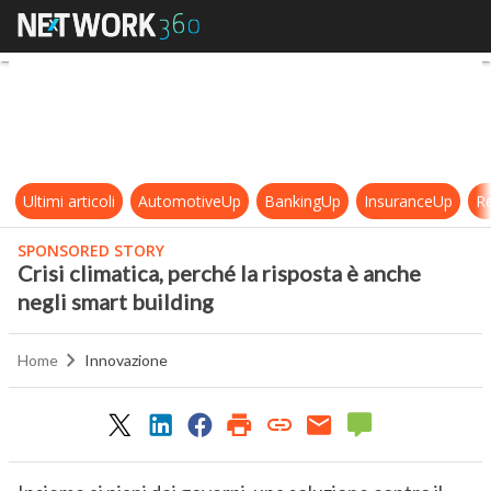
Crisi climatica, perché la risposta 
Ultimi articoli
AutomotiveUp
BankingUp
InsuranceUp
Re
SPONSORED STORY
Crisi climatica, perché la risposta è anche
negli smart building
Home
Innovazione