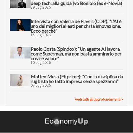
deep tech, alla guida Ivo Boniolo (ex e-Novia)
29 Lug 2026
Intervista con Valeria de Flaviis (CDP): “L’AI è
uno dei migliori alleati per chi fa innovazione.
Ecco perché”
15 Lug 2026
Paolo Costa (Spindox): “Un agente AI lavora
come Superman, ma non basta ammirarlo per
creare valore”
10 Lug 2026
Matteo Musa (Fitprime): “Con la disciplina da
rugbista ho fatto impresa senza spezzarmi”
07 Lug 2026
Vedi tutti gli approfondimenti >