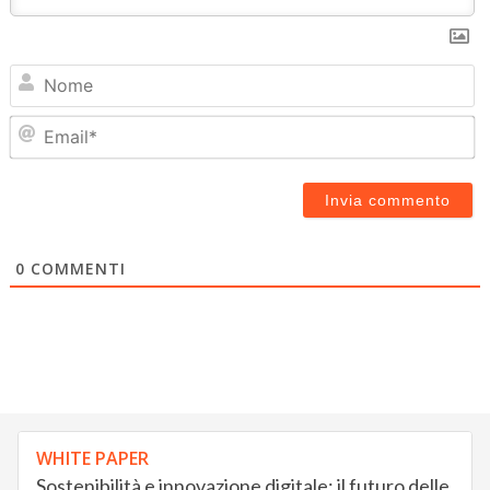
N
Em
0
COMMENTI
WHITE PAPER
Sostenibilità e innovazione digitale: il futuro delle