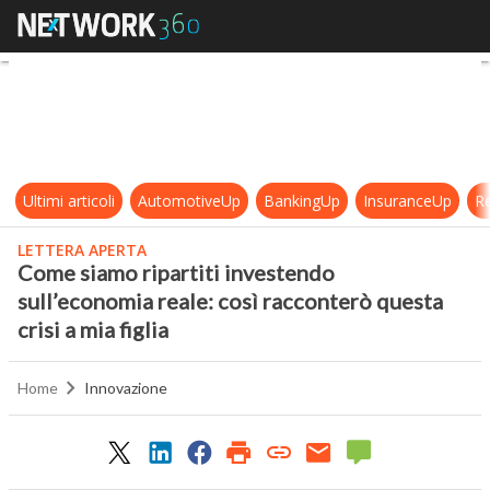
Come siamo ripartiti investendo sul
Ultimi articoli
AutomotiveUp
BankingUp
InsuranceUp
Re
LETTERA APERTA
Come siamo ripartiti investendo
sull’economia reale: così racconterò questa
crisi a mia figlia
Home
Innovazione