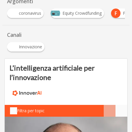
Argomenti
F
irus
Equity Crowdfunding
Futuro prossimo
Canali
Innovazione
L’intelligenza artificiale per
l’innovazione
Filtra per topic