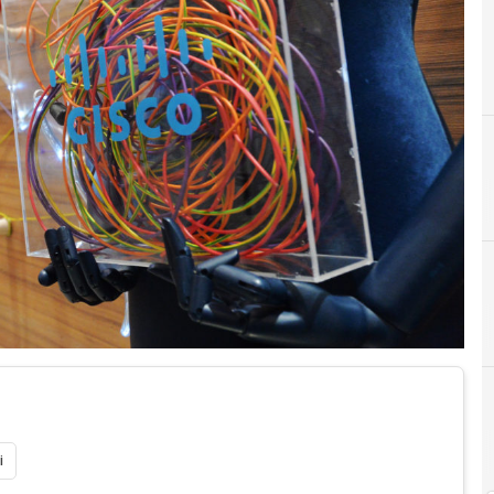
C
co-innovazio
i