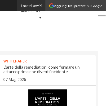
ybersecurity
I nostri servizi
Aggiungi tra i preferiti su Google
Ultimi articoli
AutomotiveUp
BankingUp
InsuranceUp
RetailUp
SmartMobilityUp
WHITEPAPER
Proptech
L’arte della remediation: come fermare un
Startup
attacco prima che diventi incidente
07 Mag 2026