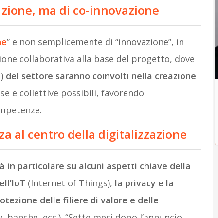
azione, ma di co-innovazione
ne
” e non semplicemente di “innovazione”, in
ione collaborativa alla base del progetto, dove
i)
del settore saranno coinvolti nella creazione
se e collettive possibili, favorendo
ompetenze.
za al centro della digitalizzazione
rà in particolare su alcuni aspetti chiave della
ell’IoT
(Internet of Things),
la privacy e la
rotezione delle filiere di valore e delle
ty, banche, ecc.). “Sette mesi dopo l’annuncio,