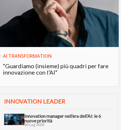
IN
In
“L
in
AI TRANSFORMATION
“Guardiamo (insieme) più quadri per fare
innovazione con l’AI”
INNOVATION LEADER
Innovation manager nell’era dell’AI: le 6
nuove priorità
30 Lug 2026