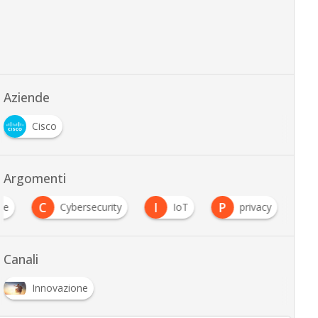
Aziende
Cisco
Argomenti
C
I
P
ne
Cybersecurity
IoT
privacy
…
Canali
Innovazione