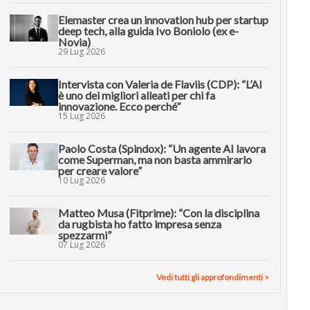
Elemaster crea un innovation hub per startup
deep tech, alla guida Ivo Boniolo (ex e-
Novia)
29 Lug 2026
Intervista con Valeria de Flaviis (CDP): “L’AI
è uno dei migliori alleati per chi fa
innovazione. Ecco perché”
15 Lug 2026
Paolo Costa (Spindox): “Un agente AI lavora
come Superman, ma non basta ammirarlo
per creare valore”
10 Lug 2026
Matteo Musa (Fitprime): “Con la disciplina
da rugbista ho fatto impresa senza
spezzarmi”
07 Lug 2026
Vedi tutti gli approfondimenti >