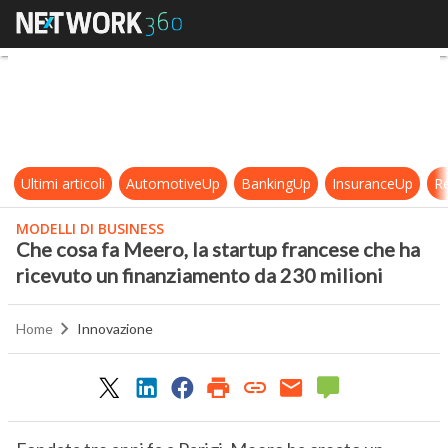
Che cosa fa Meero, la startup fran
Ultimi articoli
AutomotiveUp
BankingUp
InsuranceUp
Re
MODELLI DI BUSINESS
Che cosa fa Meero, la startup francese che ha
ricevuto un finanziamento da 230 milioni
Home
Innovazione