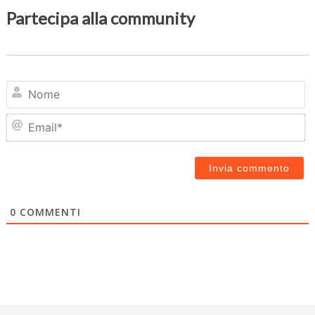
Partecipa alla community
N
Em
0
COMMENTI