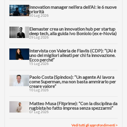
Innovation manager nell’era dell’AI: le 6 nuove
priorità
30 Lug 2026
Elemaster crea un innovation hub per startup
deep tech, alla guida Ivo Boniolo (ex e-Novia)
29 Lug 2026
Intervista con Valeria de Flaviis (CDP): “L’AI è
uno dei migliori alleati per chi fa innovazione.
Ecco perché”
15 Lug 2026
Paolo Costa (Spindox): “Un agente AI lavora
come Superman, ma non basta ammirarlo per
creare valore”
10 Lug 2026
Matteo Musa (Fitprime): “Con la disciplina da
rugbista ho fatto impresa senza spezzarmi”
07 Lug 2026
Vedi tutti gli approfondimenti >