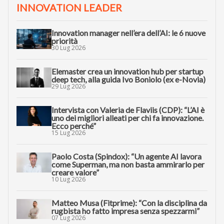
INNOVATION LEADER
Innovation manager nell’era dell’AI: le 6 nuove
priorità
30 Lug 2026
Elemaster crea un innovation hub per startup
deep tech, alla guida Ivo Boniolo (ex e-Novia)
29 Lug 2026
Intervista con Valeria de Flaviis (CDP): “L’AI è
uno dei migliori alleati per chi fa innovazione.
Ecco perché”
15 Lug 2026
Paolo Costa (Spindox): “Un agente AI lavora
come Superman, ma non basta ammirarlo per
creare valore”
10 Lug 2026
Matteo Musa (Fitprime): “Con la disciplina da
rugbista ho fatto impresa senza spezzarmi”
07 Lug 2026