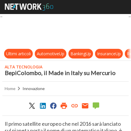
BepiColombo, il Made in Italy su M
Ultimi articoli
AutomotiveUp
BankingUp
InsuranceUp
Re
ALTA TECNOLOGIA
BepiColombo, il Made in Italy su Mercurio
Home
Innovazione
Il primo satellite europeo che nel 2016 sarà lanciato
sul pianeta porta il nome di un matematico italiano, è