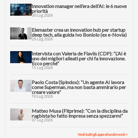
Innovation manager nell’era dell’AI: le 6 nuove
priorità
30 Lug 2026
Elemaster crea un innovation hub per startup
deep tech, alla guida Ivo Boniolo (ex e-Novia)
29 Lug 2026
Intervista con Valeria de Flaviis (CDP): “L’AI è
uno dei migliori alleati per chi fa innovazione.
Ecco perché”
15 Lug 2026
Paolo Costa (Spindox): “Un agente AI lavora
come Superman, ma non basta ammirarlo per
creare valore”
10 Lug 2026
Matteo Musa (Fitprime): “Con la disciplina da
rugbista ho fatto impresa senza spezzarmi”
07 Lug 2026
Vedi tutti gli approfondimenti >