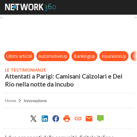
Attentati a Parigi: Camisani Calzola
Ultimi articoli
AutomotiveUp
BankingUp
InsuranceUp
Re
LE TESTIMONIANZE
Attentati a Parigi: Camisani Calzolari e Del
Rio nella notte da incubo
Home
Innovazione