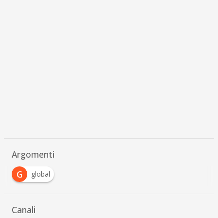
Argomenti
G
global
Canali