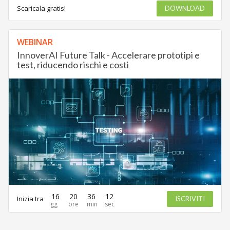
Scaricala gratis!
DOWNLOAD
WEBINAR
InnoverAI Future Talk - Accelerare prototipi e
test, riducendo rischi e costi
16
20
36
12
Inizia tra
ISCRIVITI