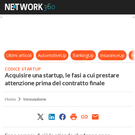
Acquisire una startup, le fasi a cui
Ultimi articoli
AutomotiveUp
BankingUp
InsuranceUp
Re
CODICE STARTUP
Acquisire una startup, le fasi a cui prestare
attenzione prima del contratto finale
Home
Innovazione