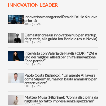
INNOVATION LEADER
Innovation manager nell’era dell’AI: le 6 nuove
priorità
30 Lug 2026
Elemaster crea un innovation hub per startup
deep tech, alla guida Ivo Boniolo (ex e-Novia)
29 Lug 2026
Intervista con Valeria de Flaviis (CDP): “L’AI è
uno dei migliori alleati per chi fa innovazione.
Ecco perché”
15 Lug 2026
Paolo Costa (Spindox): “Un agente AI lavora
come Superman, ma non basta ammirarlo per
creare valore”
10 Lug 2026
Matteo Musa (Fitprime): “Con la disciplina da
rugbista ho fatto impresa senza spezzarmi”
07 Lug 2026