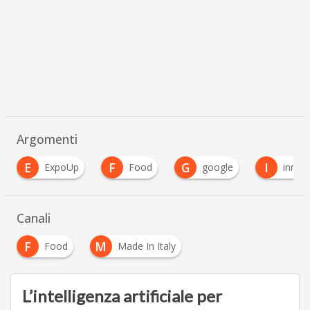
Argomenti
F
G
I
M
Food
google
innovazione
M
…
Canali
F
M
Food
Made In Italy
L’intelligenza artificiale per