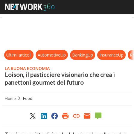
Loison, il pasticciere visionario c
Ultimi articoli
AutomotiveUp
BankingUp
InsuranceUp
Re
LA BUONA ECONOMIA
Loison, il pasticciere visionario che crea i
panettoni gourmet del futuro
Home
Food