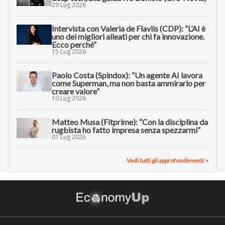
29 Lug 2026
Intervista con Valeria de Flaviis (CDP): “L’AI è
uno dei migliori alleati per chi fa innovazione.
Ecco perché”
15 Lug 2026
Paolo Costa (Spindox): “Un agente AI lavora
come Superman, ma non basta ammirarlo per
creare valore”
10 Lug 2026
Matteo Musa (Fitprime): “Con la disciplina da
rugbista ho fatto impresa senza spezzarmi”
07 Lug 2026
Vedi tutti gli approfondimenti >