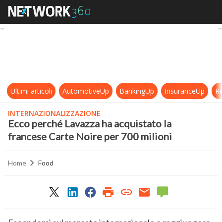
Ecco perché Lavazza ha acquistato 
Ultimi articoli
AutomotiveUp
BankingUp
InsuranceUp
Re
INTERNAZIONALIZZAZIONE
Ecco perché Lavazza ha acquistato la
francese Carte Noire per 700 milioni
Home
Food