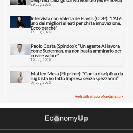
deep tech, alla guida Ivo Boniolo (ex e-Novia)
29 Lug 2026
Intervista con Valeria de Flaviis (CDP): “L’AI è
uno dei migliori alleati per chi fa innovazione.
Ecco perché”
15 Lug 2026
Paolo Costa (Spindox): “Un agente AI lavora
come Superman, ma non basta ammirarlo per
creare valore”
10 Lug 2026
Matteo Musa (Fitprime): “Con la disciplina da
rugbista ho fatto impresa senza spezzarmi”
07 Lug 2026
Vedi tutti gli approfondimenti >