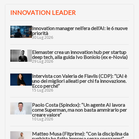
INNOVATION LEADER
Innovation manager nell’era dell’AI: le 6 nuove
priorità
30 Lug 2026
Elemaster crea un innovation hub per startup
deep tech, alla guida Ivo Boniolo (ex e-Novia)
29 Lug 2026
Intervista con Valeria de Flaviis (CDP): “L’AI è
uno dei migliori alleati per chi fa innovazione.
Ecco perché”
15 Lug 2026
Paolo Costa (Spindox): “Un agente AI lavora
come Superman, ma non basta ammirarlo per
creare valore”
10 Lug 2026
Matteo Musa (Fitprime): “Con la disciplina da
rugbista ho fatto impresa senza spezzarmi”