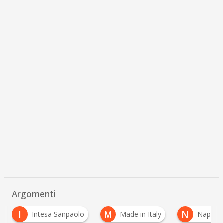
Argomenti
I
M
N
Intesa Sanpaolo
Made in Italy
Napoli