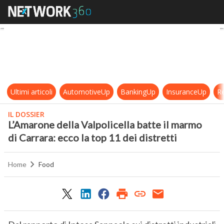
L’Amarone della Valpolicella batte i
Ultimi articoli
AutomotiveUp
BankingUp
InsuranceUp
Re
IL DOSSIER
L’Amarone della Valpolicella batte il marmo
di Carrara: ecco la top 11 dei distretti
Home
Food