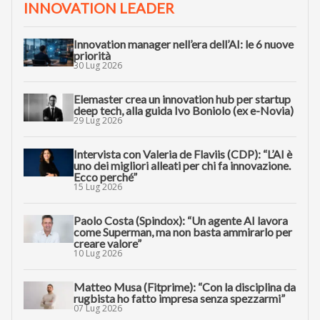
INNOVATION LEADER
Innovation manager nell’era dell’AI: le 6 nuove
priorità
30 Lug 2026
Elemaster crea un innovation hub per startup
deep tech, alla guida Ivo Boniolo (ex e-Novia)
29 Lug 2026
Intervista con Valeria de Flaviis (CDP): “L’AI è
uno dei migliori alleati per chi fa innovazione.
Ecco perché”
15 Lug 2026
Paolo Costa (Spindox): “Un agente AI lavora
come Superman, ma non basta ammirarlo per
creare valore”
10 Lug 2026
Matteo Musa (Fitprime): “Con la disciplina da
rugbista ho fatto impresa senza spezzarmi”
07 Lug 2026