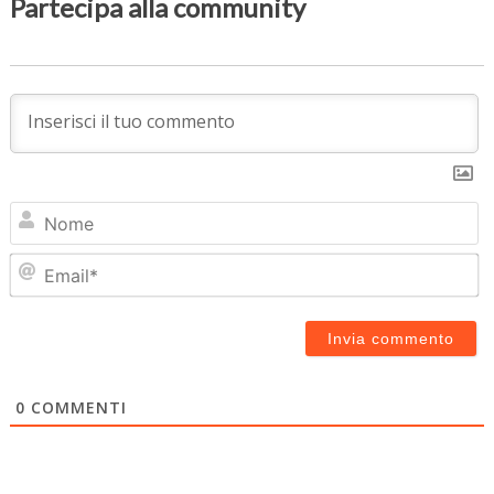
Partecipa alla community
N
Em
0
COMMENTI