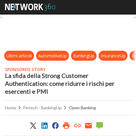
La sfida della Strong Customer Aut
Ultimi articoli
AutomotiveUp
BankingUp
InsuranceUp
Re
SPONSORED STORY
La sfida della Strong Customer
Authentication: come ridurre i rischi per
esercenti e PMI
Home
Fintech - BankingUp
Open Banking