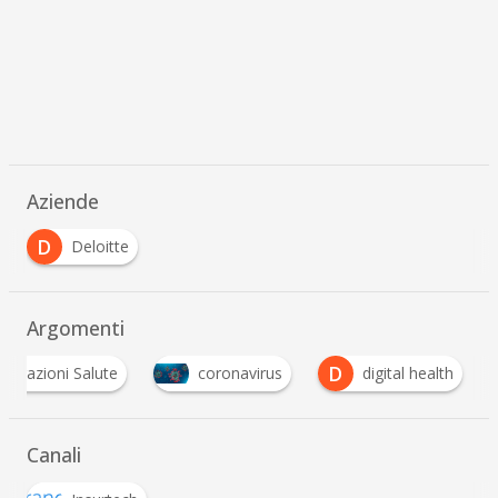
Aziende
D
Deloitte
Argomenti
D
icurazioni Salute
coronavirus
digital health
Canali