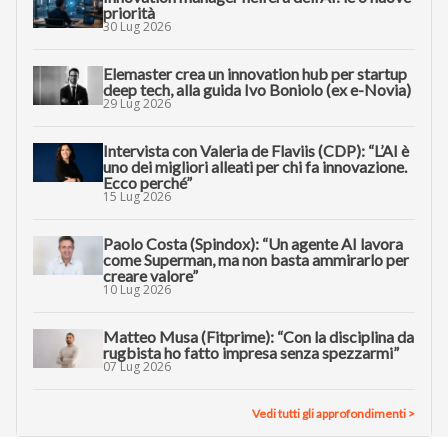
priorità
30 Lug 2026
Elemaster crea un innovation hub per startup
deep tech, alla guida Ivo Boniolo (ex e-Novia)
29 Lug 2026
Intervista con Valeria de Flaviis (CDP): “L’AI è
uno dei migliori alleati per chi fa innovazione.
Ecco perché”
15 Lug 2026
Paolo Costa (Spindox): “Un agente AI lavora
come Superman, ma non basta ammirarlo per
creare valore”
10 Lug 2026
Matteo Musa (Fitprime): “Con la disciplina da
rugbista ho fatto impresa senza spezzarmi”
07 Lug 2026
Vedi tutti gli approfondimenti >