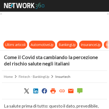
Come il Covid sta cambiando la perce
Ultimi articoli
AutomotiveUp
BankingUp
InsuranceUp
Re
Come il Covid sta cambiando la percezione
del rischio salute negli italiani
Home
Fintech - BankingUp
Insurtech
La salute prima di tutto: questo il dato, prevedibile,