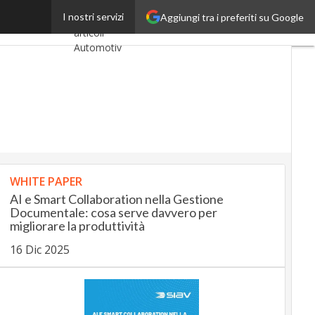
ecentralizzata
I nostri servizi
Aggiungi tra i preferiti su Google
Ultimi
articoli
AutomotiveUp
BankingUp
InsuranceUp
RetailUp
WHITE PAPER
SmartMobilityUp
AI e Smart Collaboration nella Gestione
Documentale: cosa serve davvero per
Proptech
migliorare la produttività
Startup
16 Dic 2025