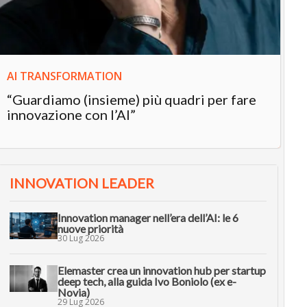
in
AI TRANSFORMATION
“Guardiamo (insieme) più quadri per fare
innovazione con l’AI”
INNOVATION LEADER
Innovation manager nell’era dell’AI: le 6
nuove priorità
30 Lug 2026
Elemaster crea un innovation hub per startup
deep tech, alla guida Ivo Boniolo (ex e-
Novia)
29 Lug 2026