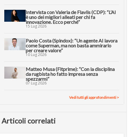
Intervista con Valeria de Flaviis (CDP): “L’AI
è uno dei migliori alleati per chi fa
innovazione. Ecco perché”
15 Lug 2026
Paolo Costa (Spindox): “Un agente AI lavora
come Superman, ma non basta ammirarlo
per creare valore”
10 Lug 2026
Matteo Musa (Fitprime): “Con la disciplina
da rugbista ho fatto impresa senza
spezzarmi”
07 Lug 2026
Vedi tutti gli approfondimenti >
Articoli correlati