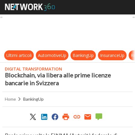
Blockchain, via libera alle prime li
Ultimi articoli
AutomotiveUp
BankingUp
InsuranceUp
Re
DIGITAL TRANSFORMATION
Blockchain, via libera alle prime licenze
bancarie in Svizzera
Home
BankingUp