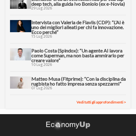
deep tech, alla guida Ivo Boniolo (ex e-Novia)
29 Lug 2026
Intervista con Valeria de Flaviis (CDP): “L’AI è
uno dei migliori alleati per chi fa innovazione.
Ecco perché”
15 Lug 2026
Paolo Costa (Spindox): “Un agente AI lavora
come Superman, ma non basta ammirarlo per
creare valore”
10 Lug 2026
Matteo Musa (Fitprime): “Con la disciplina da
rugbista ho fatto impresa senza spezzarmi”
07 Lug 2026
Vedi tutti gli approfondimenti >