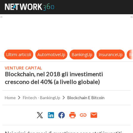
Blockchain, nel 2018 gli investimen
Ultimi articoli
AutomotiveUp
BankingUp
InsuranceUp
Re
VENTURE CAPITAL
Blockchain, nel 2018 gli investimenti
crescono del 40% (a livello globale)
Home
Fintech - BankingUp
Blockchain E Bitcoin