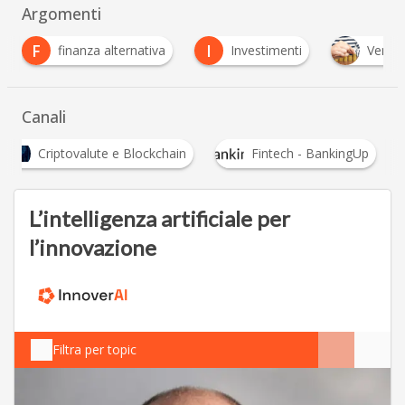
Argomenti
I
za alternativa
Investimenti
Venture Capital
Canali
Criptovalute e Blockchain
Fintech - BankingUp
L’intelligenza artificiale per
l’innovazione
Filtra per topic