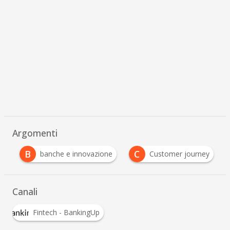
Argomenti
B
C
n
banche e innovazione
Customer journey
Canali
Fintech - BankingUp