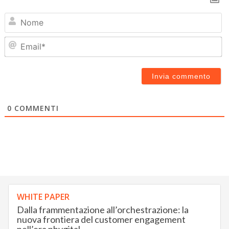
N
Em
0
COMMENTI
WHITE PAPER
Dalla frammentazione all’orchestrazione: la
nuova frontiera del customer engagement
nell’era phygital