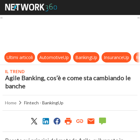
Agile Banking, cos’è e come sta c
Ultimi articoli
AutomotiveUp
BankingUp
InsuranceUp
Re
IL TREND
Agile Banking, cos’è e come sta cambiando le
banche
Home
Fintech - BankingUp