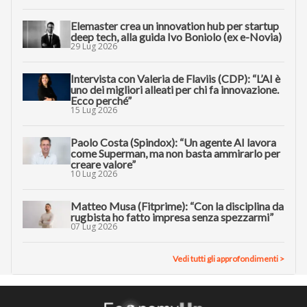
Elemaster crea un innovation hub per startup
deep tech, alla guida Ivo Boniolo (ex e-Novia)
29 Lug 2026
Intervista con Valeria de Flaviis (CDP): “L’AI è
uno dei migliori alleati per chi fa innovazione.
Ecco perché”
15 Lug 2026
Paolo Costa (Spindox): “Un agente AI lavora
come Superman, ma non basta ammirarlo per
creare valore”
10 Lug 2026
Matteo Musa (Fitprime): “Con la disciplina da
rugbista ho fatto impresa senza spezzarmi”
07 Lug 2026
Vedi tutti gli approfondimenti >