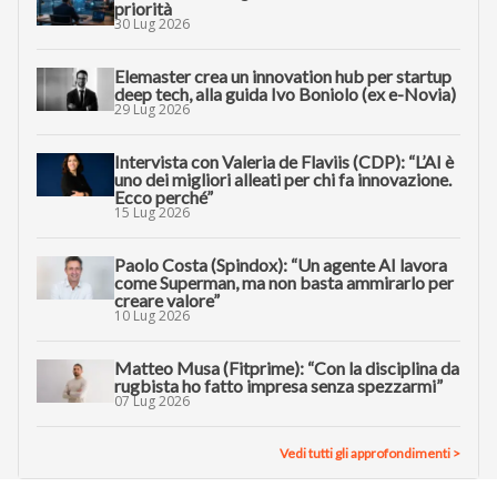
priorità
30 Lug 2026
Elemaster crea un innovation hub per startup
deep tech, alla guida Ivo Boniolo (ex e-Novia)
29 Lug 2026
Intervista con Valeria de Flaviis (CDP): “L’AI è
uno dei migliori alleati per chi fa innovazione.
Ecco perché”
15 Lug 2026
Paolo Costa (Spindox): “Un agente AI lavora
come Superman, ma non basta ammirarlo per
creare valore”
10 Lug 2026
Matteo Musa (Fitprime): “Con la disciplina da
rugbista ho fatto impresa senza spezzarmi”
07 Lug 2026
Vedi tutti gli approfondimenti >