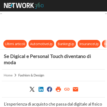
Se Digical e Personal Touch diven
Ultimi articoli
AutomotiveUp
BankingUp
InsuranceUp
Re
Se Digical e Personal Touch diventano di
moda
Home
Fashion & Design
L’esperienza di acquisto che passa dal digitale al fisico