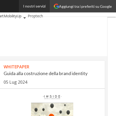
I nostri servizi
Aggiungi tra i preferiti su Google
BankingUp
rtMobilityUp
Proptech
WHITEPAPER
Guida alla costruzione della brand identity
05 Lug 2024