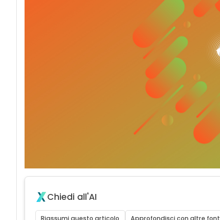
Chiedi all'AI
Riassumi questo articolo
Approfondisci con altre font