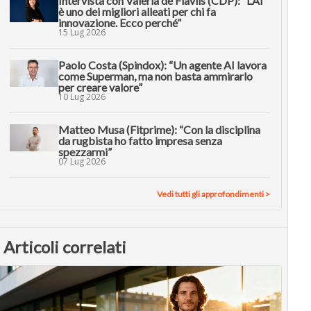
Intervista con Valeria de Flaviis (CDP): “L’AI
è uno dei migliori alleati per chi fa
innovazione. Ecco perché”
15 Lug 2026
Paolo Costa (Spindox): “Un agente AI lavora
come Superman, ma non basta ammirarlo
per creare valore”
10 Lug 2026
Matteo Musa (Fitprime): “Con la disciplina
da rugbista ho fatto impresa senza
spezzarmi”
07 Lug 2026
Vedi tutti gli approfondimenti >
Articoli correlati