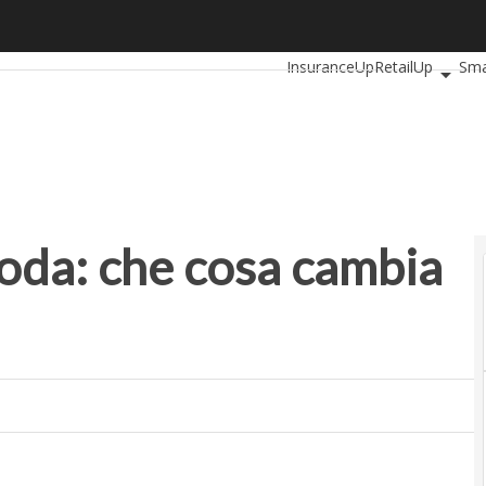
a: che cosa cambia dietro le sfilate
Ultimi articoli
AutomotiveUp
InsuranceUp
RetailUp
Sma
Startup
moda: che cosa cambia