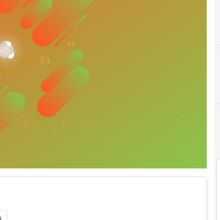
E
Emil Abirascid
F
i