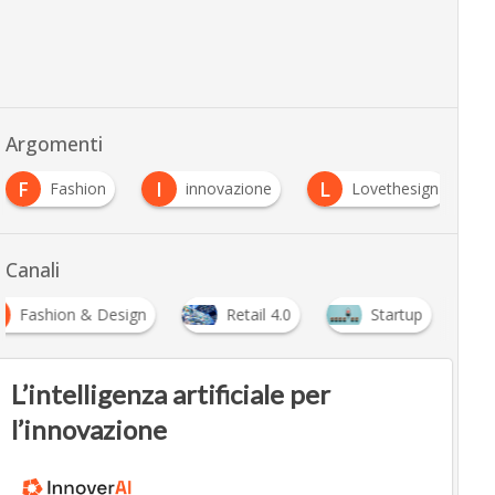
Argomenti
F
I
L
Fashion
innovazione
Lovethesign
Canali
Fashion & Design
Retail 4.0
Startup
L’intelligenza artificiale per
l’innovazione